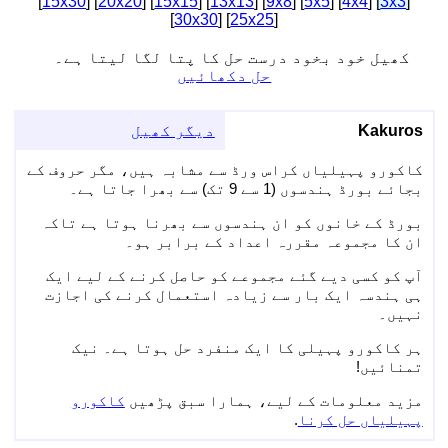
]
15x30
] [
20x20
] [
15x15
] [
13x13
] [
9x8
] [
5x5
] [
4x4
[
]
3x3
[
]
30x30
] [
25x25
[
کھیل خود بخود درست حل کا پتا لگا لیتا ہے۔
حل دکھائیں
Kakuros
دیگر کھیل
کاکورو پہیلیاں کراس ورڈ سے مشابہ ہیں، مگر حروف کے
بجائے بورڈ ہندسوں (1 سے 9 تک) سے بھرا جاتا ہے۔
بورڈ کے خانوں کو ان ہندسوں سے بھرنا ہوتا ہے تاکہ
ان کا مجموعہ مقررہ اعداد کے برابر ہو۔
آپ کو کسی دیے گئے مجموعے کو حاصل کرنے کے لیے ایک
ہی ہندسہ ایک بار سے زیادہ استعمال کرنے کی اجازت
نہیں۔
ہر کاکورو پہیلی کا ایک منفرد حل ہوتا ہے۔ نیک
تمنائیں!
مزید معلومات کے لیے، ہمارا سبق پڑھیں
کاکورو
پہیلیاں حل کرنا
.